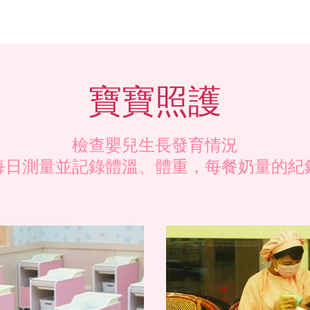
寶寶照護
檢查嬰兒生長發育情況
每日測量並記錄體溫、體重，每餐奶量的紀