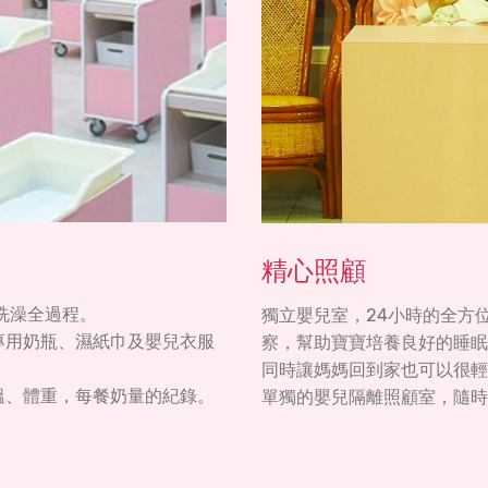
精心照顧
洗澡全過程。
獨立嬰兒室，24小時的全方
專用奶瓶、濕紙巾及嬰兒衣服
察，幫助寶寶培養良好的睡眠
同時讓媽媽回到家也可以很輕
溫、體重，每餐奶量的紀錄。
單獨的嬰兒隔離照顧室，隨時