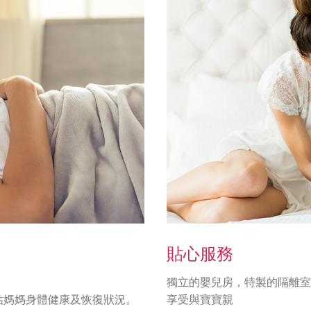
貼心服務
獨立的嬰兒房，特製的隔離室
估媽媽身體健康及恢復狀況。
享受與寶寶親