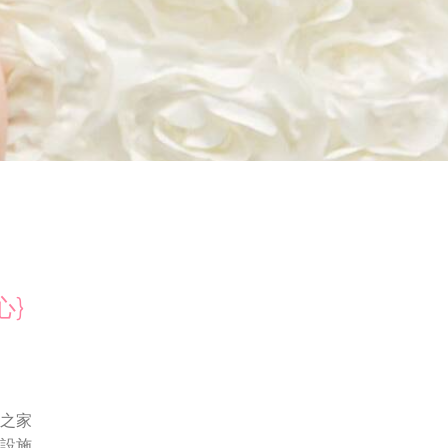
心}
理之家
及設施