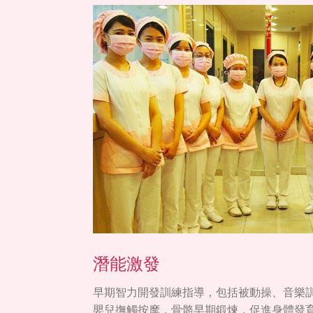
潛能激發
早期智力開發訓練指導，包括被動操、音樂
嬰兒撫觸按摩，骨骼早期鍛煉，促進身體發