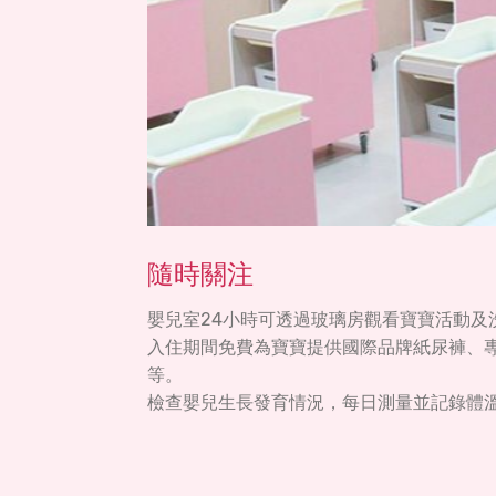
隨時關注
嬰兒室24小時可透過玻璃房觀看寶寶活動及
入住期間免費為寶寶提供國際品牌紙尿褲、
等。
檢查嬰兒生長發育情況，每日測量並記錄體