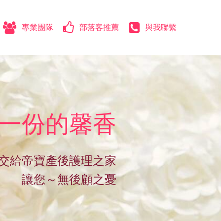
專業團隊
部落客推薦
與我聯繫
一份的馨香
交給帝寶產後護理之家
讓您～無後顧之憂