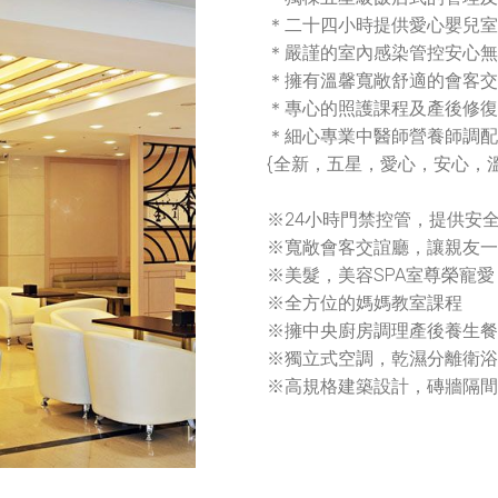
＊二十四小時提供愛心嬰兒
＊嚴謹的室內感染管控安心
＊擁有溫馨寬敞舒適的會客
＊專心的照護課程及產後修
＊細心專業中醫師營養師調
{全新，五星，愛心，安心，
※24小時門禁控管，提供安
※寬敞會客交誼廳，讓親友
※美髮，美容SPA室尊榮寵愛
※全方位的媽媽教室課程
※擁中央廚房調理產後養生
※獨立式空調，乾濕分離衛
※高規格建築設計，磚牆隔