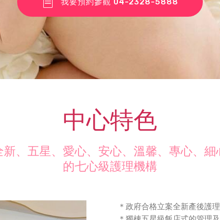
我要預約參觀 04-2328-5888
中心特色
全新、五星、愛心、安心、溫馨、專心、細
的七心級護理機構
＊政府合格立案全新產後護
＊獨棟五星級飯店式的管理