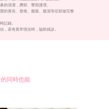
鼻的清潔，臍部、臀部護理。
寶的黃疸、發燒、腹脹、腹瀉等症狀做完整
時記錄。
估，若有異常情況時，協助就診。
子的同時也能