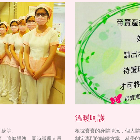
溫暖呵護
訓練等。
根據寶寶的身體情況，個人體
育，強健體魄，同時護理人員
制定專門的哺餵方案，科學的