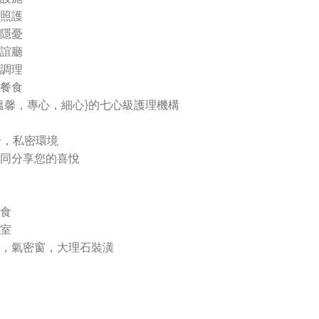
室照護
無隱憂
交誼廳
復調理
配餐食
溫馨，專心，細心}的七心級護理機構
全，私密環境
一同分享您的喜悅
餐食
浴室
間，氣密窗，大理石裝潢