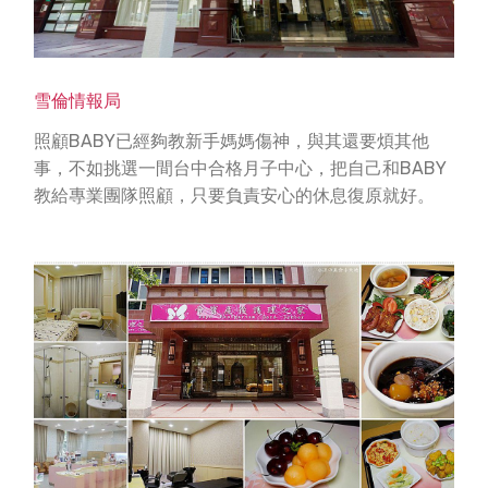
地址
(403)
台中市西區忠明南路139號
雪倫情報局
照顧BABY已經夠教新手媽媽傷神，與其還要煩其他
聯繫方式
事，不如挑選一間台中合格月子中心，把自己和BABY
教給專業團隊照顧，只要負責安心的休息復原就好。
電話:04-2328-5888
傳真:04-3509-1238
Feedback
https://www.facebook.com/DepoPostpartumCareC
enter/