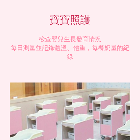
寶寶照護
檢查嬰兒生長發育情況
每日測量並記錄體溫、體重，每餐奶量的紀
錄