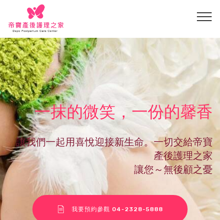
一抹的微笑，一份的馨香
讓我們一起用喜悅迎接新生命。一切交給帝寶
產後護理之家
讓您～無後顧之憂
我要預約參觀 04-2328-5888