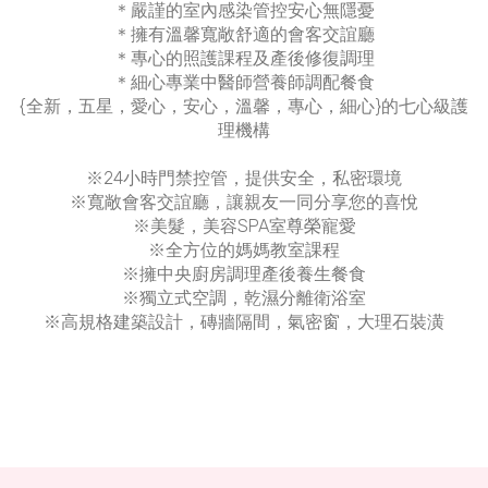
＊嚴謹的室內感染管控安心無隱憂
＊擁有溫馨寬敞舒適的會客交誼廳
＊專心的照護課程及產後修復調理
＊細心專業中醫師營養師調配餐食
{全新，五星，愛心，安心，溫馨，專心，細心}的七心級護
理機構
※24小時門禁控管，提供安全，私密環境
※寬敞會客交誼廳，讓親友一同分享您的喜悅
※美髮，美容SPA室尊榮寵愛
※全方位的媽媽教室課程
※擁中央廚房調理產後養生餐食
※獨立式空調，乾濕分離衛浴室
※高規格建築設計，磚牆隔間，氣密窗，大理石裝潢