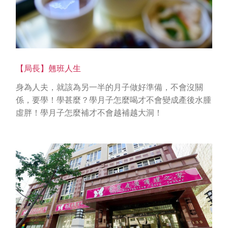
【局長】翹班人生
身為人夫，就該為另一半的月子做好準備，不會沒關
係，要學！學甚麼？學月子怎麼喝才不會變成產後水腫
虛胖！學月子怎麼補才不會越補越大洞！