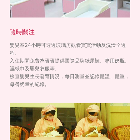
隨時關注
嬰兒室24小時可透過玻璃房觀看寶寶活動及洗澡全過
程。
入住期間免費為寶寶提供國際品牌紙尿褲、專用奶瓶、
濕紙巾及嬰兒衣服等。
檢查嬰兒生長發育情況，每日測量並記錄體溫、體重，
每餐奶量的紀錄。