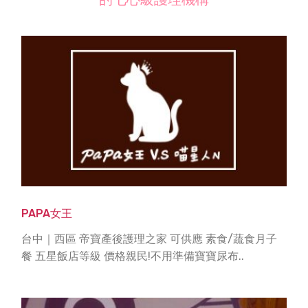
PAPA女王
台中｜西區 帝寶產後護理之家 可供應 素食/蔬食月子
餐 五星飯店等級 價格親民!不用準備寶寶尿布..